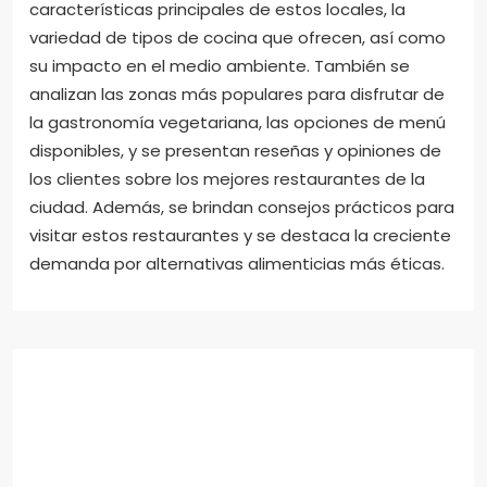
Finalmente, leer reseñas en plataformas confiables
puede guiar en la elección del restaurante
adecuado.
Los restaurantes vegetarianos en Madrid son
establecimientos que ofrecen exclusivamente
opciones sin carne, promoviendo una dieta
saludable y sostenible. Este artículo explora las
características principales de estos locales, la
variedad de tipos de cocina que ofrecen, así como
su impacto en el medio ambiente. También se
analizan las zonas más populares para disfrutar de
la gastronomía vegetariana, las opciones de menú
disponibles, y se presentan reseñas y opiniones de
los clientes sobre los mejores restaurantes de la
ciudad. Además, se brindan consejos prácticos para
visitar estos restaurantes y se destaca la creciente
demanda por alternativas alimenticias más éticas.