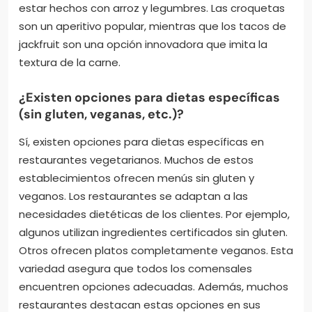
croquetas de espinacas y los tacos de jackfruit.
Estos platos reflejan la diversidad de la cocina
española adaptada a una dieta vegetariana. La
paella, tradicionalmente de carne o marisco, se
ofrece con ingredientes vegetales frescos. El
gazpacho es una sopa fría que combina tomates,
pepinos y pimientos. Los pimientos rellenos suelen
estar hechos con arroz y legumbres. Las croquetas
son un aperitivo popular, mientras que los tacos de
jackfruit son una opción innovadora que imita la
textura de la carne.
¿Existen opciones para dietas específicas
(sin gluten, veganas, etc.)?
Sí, existen opciones para dietas específicas en
restaurantes vegetarianos. Muchos de estos
establecimientos ofrecen menús sin gluten y