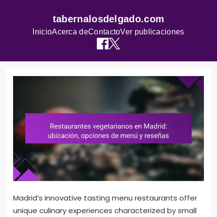
tabernalosdelgado.com
Inicio
Acerca de
Contacto
Ver publicaciones
Skip
to
content
Madrid’s innovative tasting menu restaurants offer
unique culinary experiences characterized by small