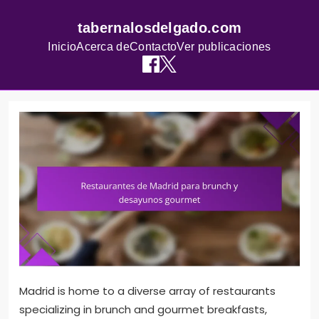
tabernalosdelgado.com
Inicio
Acerca de
Contacto
Ver publicaciones
Skip
to
content
Madrid is home to a diverse array of restaurants
specializing in brunch and gourmet breakfasts,