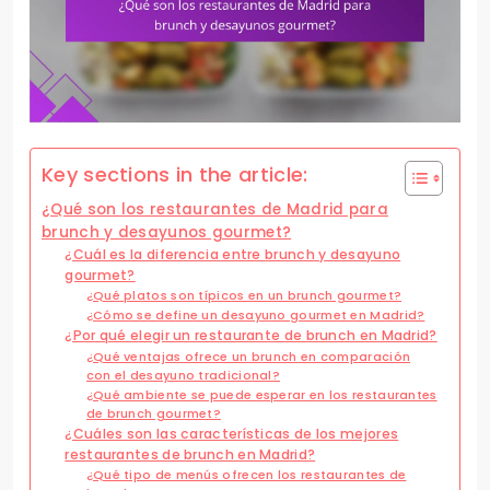
Key sections in the article:
¿Qué son los restaurantes de Madrid para
brunch y desayunos gourmet?
¿Cuál es la diferencia entre brunch y desayuno
gourmet?
¿Qué platos son típicos en un brunch gourmet?
¿Cómo se define un desayuno gourmet en Madrid?
¿Por qué elegir un restaurante de brunch en Madrid?
¿Qué ventajas ofrece un brunch en comparación
con el desayuno tradicional?
¿Qué ambiente se puede esperar en los restaurantes
de brunch gourmet?
¿Cuáles son las características de los mejores
restaurantes de brunch en Madrid?
¿Qué tipo de menús ofrecen los restaurantes de