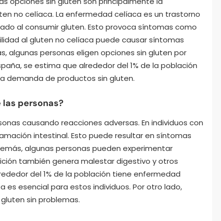
las opciones sin gluten son principalmente la
uten no celíaca. La enfermedad celíaca es un trastorno
lgado al consumir gluten. Esto provoca síntomas como
ibilidad al gluten no celíaca puede causar síntomas
ás, algunas personas eligen opciones sin gluten por
spaña, se estima que alrededor del 1% de la población
 la demanda de productos sin gluten.
e las personas?
ersonas causando reacciones adversas. En individuos con
lamación intestinal. Esto puede resultar en síntomas
Además, algunas personas pueden experimentar
ndición también genera malestar digestivo y otros
alrededor del 1% de la población tiene enfermedad
ta es esencial para estos individuos. Por otro lado,
luten sin problemas.