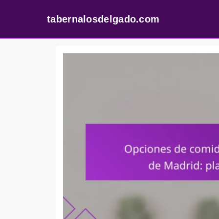
tabernalosdelgado.com
Skip
to
content