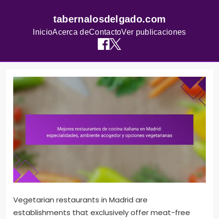
tabernalosdelgado.com
Inicio
Acerca de
Contacto
Ver publicaciones
Skip
to
content
Vegetarian restaurants in Madrid are
establishments that exclusively offer meat-free