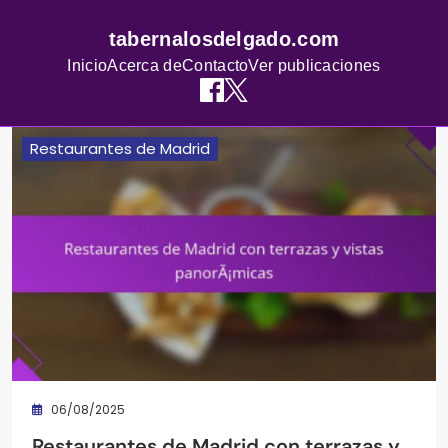
tabernalosdelgado.com
Inicio
Acerca de
Contacto
Ver publicaciones
Skip
Restaurantes de Madrid
to
content
06/08/2025
Restaurantes de Madrid con terrazas y