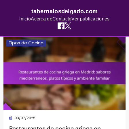
tabernalosdelgado.com
Inicio
Acerca de
Contacto
Ver publicaciones
Skip
Tipos de Cocina
to
content
03/07/2025
Restaurantes de cocina griega en